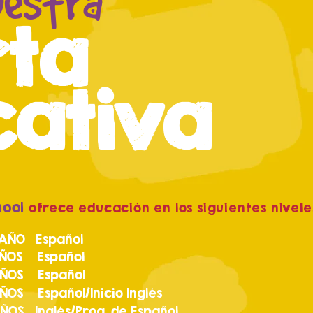
uestra
rta
cativa
hool
ofrece educación en los siguientes nivele
 AÑO
Español
S Español
 Español
spañol/Inicio Inglés
 Inglés/Prog. de Español