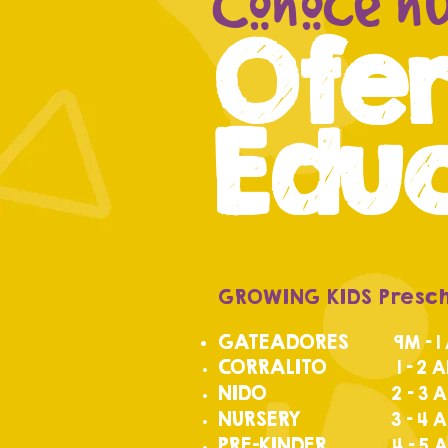
Conoce n
Ofe
Edu
GROWING KIDS Presc
GATEADORES
9M - 1
CORRALITO
1 - 2 AÑO
NIDO
2 - 3 AÑOS
NURSERY
3 - 4 AÑOS E
PRE-KINDER
4 - 5 AÑOS