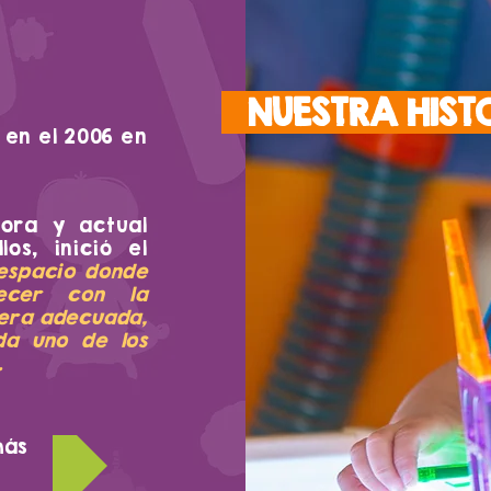
NUESTRA HIS
 en el 2006 en
ora y actual
os, inició el
espacio donde
ecer con la
nera adecuada,
da uno de los
.
más