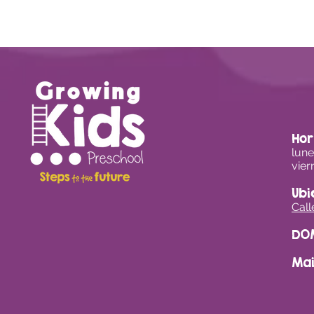
Hor
lune
vier
Ubi
Call
DO
Mai